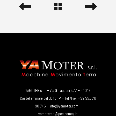
YAMOTER s.r.l. – Via G. Laudani, 5/7 – 91014
Castellammare del Golfo TP – Tel./Fax. +39 351 70
90 746 – info@yamoter.com –
yamotersrl@pec.comeg.it