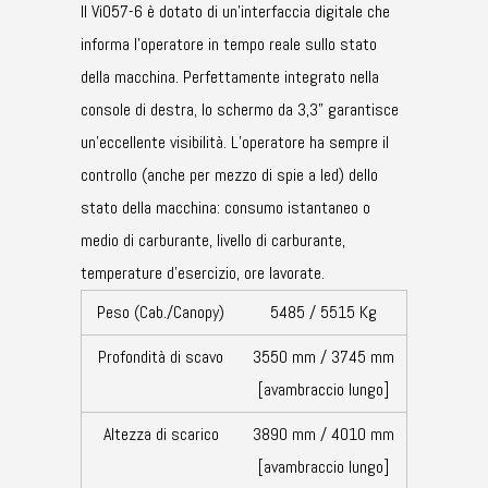
Il ViO57-6 è dotato di un’interfaccia digitale che
informa l’operatore in tempo reale sullo stato
della macchina. Perfettamente integrato nella
console di destra, lo schermo da 3,3” garantisce
un’eccellente visibilità. L’operatore ha sempre il
controllo (anche per mezzo di spie a led) dello
stato della macchina: consumo istantaneo o
medio di carburante, livello di carburante,
temperature d’esercizio, ore lavorate.
Peso (Cab./Canopy)
5485 / 5515 Kg
Profondità di scavo
3550 mm / 3745 mm
[avambraccio lungo]
Altezza di scarico
3890 mm / 4010 mm
[avambraccio lungo]