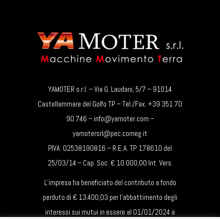
YAMOTER s.r.l. – Via G. Laudani, 5/7 – 91014
Castellammare del Golfo TP – Tel./Fax. +39 351 70
90 746 – info@yamoter.com –
yamotersrl@pec.comeg.it
P.IVA: 02538190816 – R.E.A. TP 178610 del
25/03/14 – Cap. Soc. € 10.000,00 Int. Vers.
L’impresa ha beneficiato del contributo a fondo
perduto di € 13.400,03 per l’abbattimento degli
interessi sui mutui in essere al 01/01/2024 a