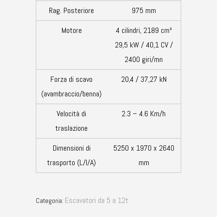
Rag. Posteriore
975 mm
Motore
4 cilindri, 2189 cm³
29,5 kW / 40,1 CV /
2400 giri/mn
Forza di scavo
20,4 / 37,27 kN
(avambraccio/benna)
Velocità di
2.3 – 4.6 Km/h
traslazione
Dimensioni di
5250 x 1970 x 2640
trasporto (L/l/A)
mm
Escavatori da 5 a 12t
Categoria: