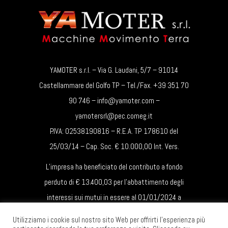
YAMOTER s.r.l. – Via G. Laudani, 5/7 – 91014
Castellammare del Golfo TP – Tel./Fax. +39 351 70
90 746 – info@yamoter.com –
yamotersrl@pec.comeg.it
P.IVA: 02538190816 – R.E.A. TP 178610 del
25/03/14 – Cap. Soc. € 10.000,00 Int. Vers.
L’impresa ha beneficiato del contributo a fondo
perduto di € 13.400,03 per l’abbattimento degli
interessi sui mutui in essere al 01/01/2024 a
favore delle micro, piccole e medie imprese – Art. 4
Utilizziamo i cookie sul nostro sito Web per offrirti l'esperienza più
L.R. 23/2024.