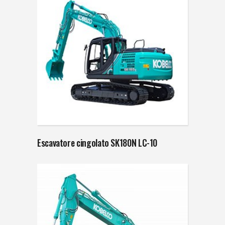
Escavatore cingolato SK180N LC-10