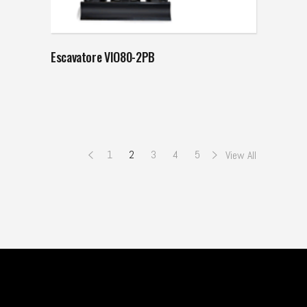
Escavatore VIO80-2PB
1
2
3
4
5
View All