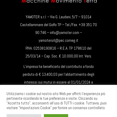
YAMOTER s.r.l. – Via G. Laudani, 5/7 – 91014
Castellammare del Golfo TP – Tel./Fax. +39 351 70
90 746 – info@yamoter.com –
yamotersrl@pec.comeg.it
P.IVA: 02538190816 – R.E.A. TP 178610 del
25/03/14 – Cap. Soc. € 10.000,00 Int. Vers.
L’impresa ha beneficiato del contributo a fondo
perduto di € 13.400,03 per l’abbattimento degli
interessi sui mutui in essere al 01/01/2024 a
favore delle micro, piccole e medie imprese – Art. 4
Utilizziamo i cookie sul nostro sito Web per offrirti l'esperienza più
L.R. 23/2024.
pertinente ricordando le tue preferenze e visite. Cliccando su
“Accetta tutto”, acconsenti all'uso di TUTTI i cookie. Tuttavia, puoi
visitare "Impostazioni Cookie" per fornire un consenso controllato.