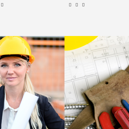
Diana Mason
Funzionario Ric
Architect
Civil Engineer