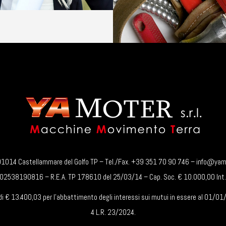
 – 91014 Castellammare del Golfo TP – Tel./Fax. +39 351 70 90 746 – info@
: 02538190816 – R.E.A. TP 178610 del 25/03/14 – Cap. Soc. € 10.000,00 Int.
di € 13.400,03 per l’abbattimento degli interessi sui mutui in essere al 01/01/
4 L.R. 23/2024.